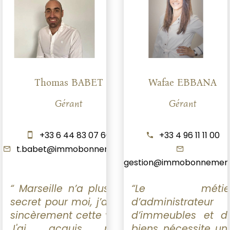
Thomas BABET
Wafae EBBANA
Gérant
Gérant
+33 6 44 83 07 66
+33 4 96 11 11 00
t.babet@immobonnemere.fr
gestion@immobonnemere
“ Marseille n’a plus de
“Le métie
secret pour moi, j’aime
d’administrateur
sincèrement cette ville.
d’immeubles et d
J'ai acquis mon
biens nécessite un