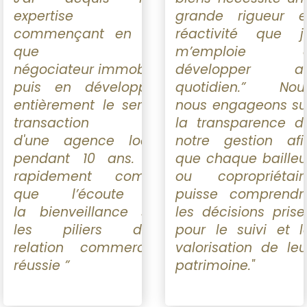
expertise en
grande rigueur e
commençant en tant
réactivité que j
que
m’emploie 
négociateur immobilier
développer a
puis en développant
quotidien.” Nou
entièrement le service
nous engageons su
transaction
la transparence d
d'une agence locale
notre gestion afi
pendant 10 ans. J’ai
que chaque bailleu
rapidement compris
ou copropriétair
que l’écoute et
puisse comprendr
la bienveillance sont
les décisions prise
les piliers d’une
pour le suivi et l
relation commerciale
valorisation de leu
réussie ”
patrimoine."